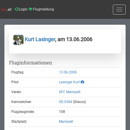
Login
Flugmeldung
Toggle
naviga
Kurt Lasinger
, am 13.06.2006
Fluginformationen
Flugtag
13.06.2006
Pilot
Lasinger Kurt
Verein
SFC Mariazell
Kennzeichen
OE-5584
(Discus)
Flugzeugindex
108
Startplatz
Mariazell