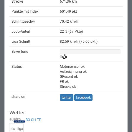
Strecke
671.36 km
Punkte mit Index
601.49 pkt
Schnittgeschw.
70.42 km/h
JoJo-Anteil
22 % (67 Pkte)
Liga Schnitt
82.59 km/h (75.00 pkt )
Bewertung
[]
Status
Motorsensor ok
Aufzeichnung ok
GRecord ok
FR ok
Strecke ok
share on
twitter
facebook
Wetter:
BO
OH
TE
sis
liga