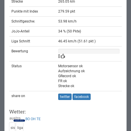
Strecke
265.05 km
Punkte mit Index
279.59 pkt
Schnittgeschw.
53.98 km/h
JoJo-Anteil
34 % (50 Pkte)
Liga Schnitt
46.45 km/h (51.61 pkt )
Bewertung
[]
Status
Motorsensor ok
Aufzeichnung ok
GRecord ok
FR ok
Strecke ok
share on
twitter
facebook
Wetter:
BO
OH
TE
sis
liga