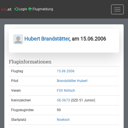
Login
Flugmeldung
Toggle
naviga
Hubert Brandstätter
, am 15.06.2006
Fluginformationen
Flugtag
15.06.2006
Pilot
Brandstätter Hubert
Verein
FSV Nötsch
Kennzeichen
OE-5673
(SZD 51 Junior)
Flugzeugindex
90
Startplatz
Noetsch