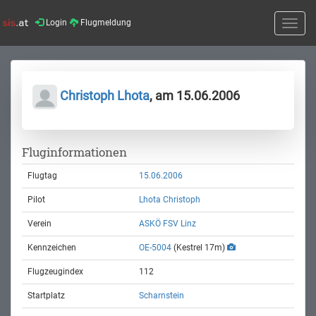
Login
Flugmeldung
Toggle
naviga
Christoph Lhota
, am 15.06.2006
Fluginformationen
Flugtag
15.06.2006
Pilot
Lhota Christoph
Verein
ASKÖ FSV Linz
Kennzeichen
OE-5004
(Kestrel 17m)
Flugzeugindex
112
Startplatz
Scharnstein