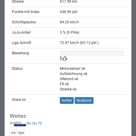
Strecke
617.99 km
Punkte mit Index
548.96 pkt
Schnittgeschw.
84.26 km/h
JoJo-Anteil
3 % (9 Pkte)
Liga Schnitt
72.97 km/h (65.13 pkt )
Bewertung
[]
Status
Motorsensor ok
Aufzeichnung ok
GRecord ok
FR ok
Strecke ok
share on
twitter
facebook
Wetter:
BO
OH
TE
sis
liga