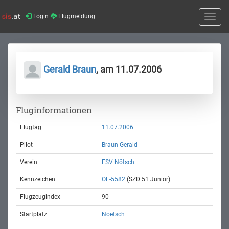
Login
Flugmeldung
Toggle
naviga
Gerald Braun
, am 11.07.2006
Fluginformationen
Flugtag
11.07.2006
Pilot
Braun Gerald
Verein
FSV Nötsch
Kennzeichen
OE-5582
(SZD 51 Junior)
Flugzeugindex
90
Startplatz
Noetsch