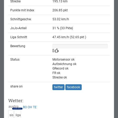
Strecke
195.13 km
Punkte mit Index
206.85 pkt
Schnittgeschw.
53.02 km/h
JoJo-Anteil
31 % (33 Pkte)
Liga Schnitt
47.45 km/h (52.65 pkt )
Bewertung
[]
Status
Motorsensor ok
Aufzeichnung ok
GRecord ok
FR ok
Strecke ok
share on
twitter
facebook
Wetter:
BO
OH
TE
sis
liga