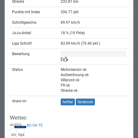
Strecke
233.81 km
Punkte mit Index
206.77 pkt
Schnittgeschw.
89.97 km/h
JoJo-Anteil
18 % (19 Pkte)
Liga Schnitt
83.09 km/h (70.40 pkt )
Bewertung
[]
Status
Motorsensor ok
Aufzeichnung ok
GRecord ok
FR ok
Strecke ok
share on
twitter
facebook
Wetter:
BO
OH
TE
sis
liga