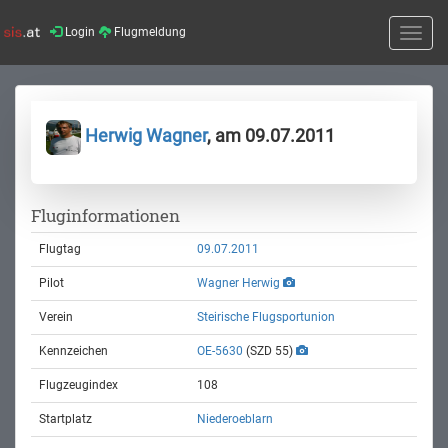
Login
Flugmeldung
Toggle
naviga
Herwig Wagner
, am 09.07.2011
Fluginformationen
Flugtag
09.07.2011
Pilot
Wagner Herwig
Verein
Steirische Flugsportunion
Kennzeichen
OE-5630
(SZD 55)
Flugzeugindex
108
Startplatz
Niederoeblarn