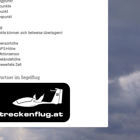
ugpunkt
unkte
unkt
epunkt
g:
kte können sich teilweise überlagern!
ensorhöhe
PS-Höhe
otorsensor
eländehöhe
ewertete Zeit
Partner im Segelflug