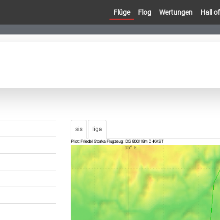
Flüge
Flog
Wertungen
Hall 
sis
liga