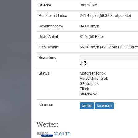
Strecke
392.20 km
Punkte mit Index
241.47 pkt (60.37 Strafpunkte)
Schnittgeschw.
84.03 km/h
JoJo-Anteil
31 % (50 Pkte)
Liga Schnitt
65.16 km/h (42.37 pkt (10.59 Straf
Bewertung
[]
Status
Motorsensor ok
Aufzeichnung ok
GRecord ok
FR ok
Strecke ok
share on
twitter
facebook
Wetter:
BO
OH
TE