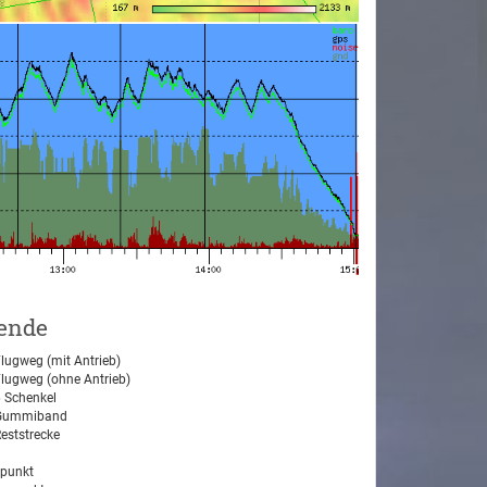
ende
lugweg (mit Antrieb)
lugweg (ohne Antrieb)
 Schenkel
ummiband
eststrecke
tpunkt