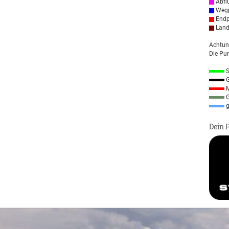
Abfl
Wegp
Endp
Land
Achtun
Die Pun
S
G
M
G
g
Dein 