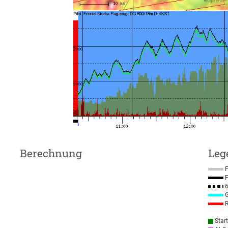
Berechnung
Leg
F
F
6
G
R
Star