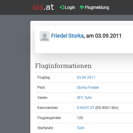
Login
Flugmeldung
Friedel Storka
, am 03.09.2011
Fluginformationen
Flugtag
03.09.2011
Pilot
Storka Friedel
Verein
SFC Tulln
Kennzeichen
D-KKST, ST
(DG 800/18m)
Flugzeugindex
120
Startplatz
Tulln