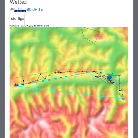
Wetter:
BO
OH
TE
sis
liga