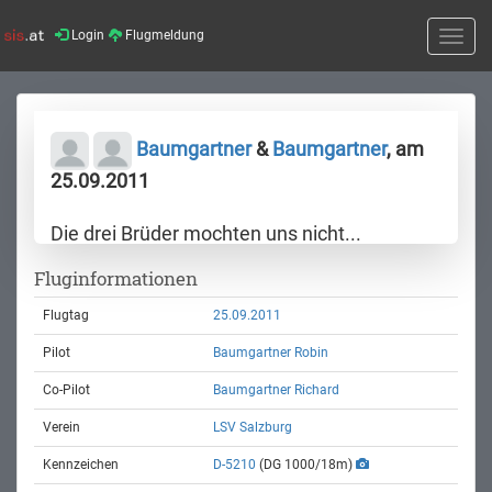
Login
Flugmeldung
Toggle
naviga
Baumgartner
&
Baumgartner
, am
25.09.2011
Die drei Brüder mochten uns nicht...
Fluginformationen
Flugtag
25.09.2011
Pilot
Baumgartner Robin
Co-Pilot
Baumgartner Richard
Verein
LSV Salzburg
Kennzeichen
D-5210
(DG 1000/18m)