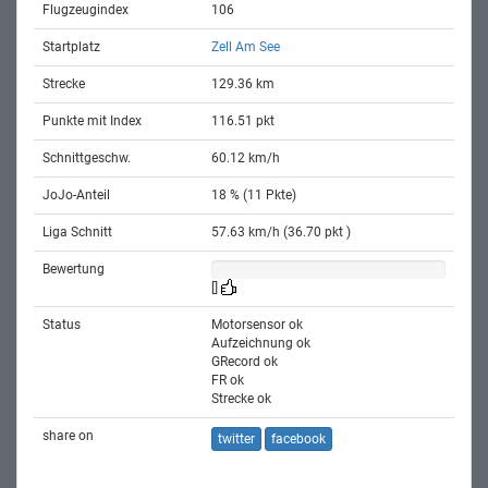
Flugzeugindex
106
Startplatz
Zell Am See
Strecke
129.36 km
Punkte mit Index
116.51 pkt
Schnittgeschw.
60.12 km/h
JoJo-Anteil
18 % (11 Pkte)
Liga Schnitt
57.63 km/h (36.70 pkt )
Bewertung
[]
Status
Motorsensor ok
Aufzeichnung ok
GRecord ok
FR ok
Strecke ok
share on
twitter
facebook