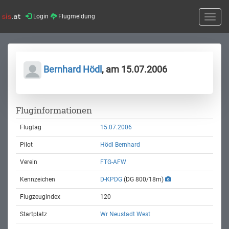
Login
Flugmeldung
Toggle
naviga
Bernhard Hödl
, am 15.07.2006
Fluginformationen
Flugtag
15.07.2006
Pilot
Hödl Bernhard
Verein
FTG-AFW
Kennzeichen
D-KPDG
(DG 800/18m)
Flugzeugindex
120
Startplatz
Wr Neustadt West