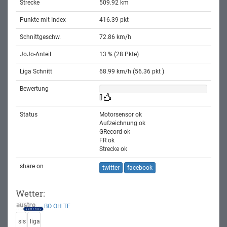
Strecke
509.92 km
Punkte mit Index
416.39 pkt
Schnittgeschw.
72.86 km/h
JoJo-Anteil
13 % (28 Pkte)
Liga Schnitt
68.99 km/h (56.36 pkt )
Bewertung
[]
Status
Motorsensor ok
Aufzeichnung ok
GRecord ok
FR ok
Strecke ok
share on
twitter
facebook
Wetter:
BO
OH
TE
sis
liga