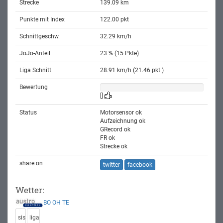
Strecke
139.09 km
Punkte mit Index
122.00 pkt
Schnittgeschw.
32.29 km/h
JoJo-Anteil
23 % (15 Pkte)
Liga Schnitt
28.91 km/h (21.46 pkt )
Bewertung
[]
Status
Motorsensor ok
Aufzeichnung ok
GRecord ok
FR ok
Strecke ok
share on
twitter
facebook
Wetter:
BO
OH
TE
sis
liga