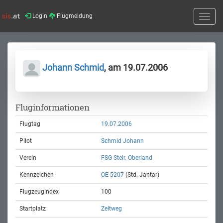
Login
Flugmeldung
Toggle
naviga
Johann Schmid
, am 19.07.2006
Fluginformationen
Flugtag
19.07.2006
Pilot
Schmid Johann
Verein
FSG Steir. Oberland
Kennzeichen
OE-5207
(Std. Jantar)
Flugzeugindex
100
Startplatz
Zeltweg