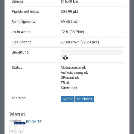
Strecke
616.40 km
Punkte mit Index
604.99 pkt
Schnittgeschw.
69.48 km/h
JoJo-Anteil
12 % (38 Pkte)
Liga Schnitt
77.40 km/h (77.23 pkt )
Bewertung
[]
Status
Motorsensor ok
Aufzeichnung ok
GRecord ok
FR ok
Strecke ok
share on
twitter
facebook
Wetter:
BO
OH
TE
sis
liga