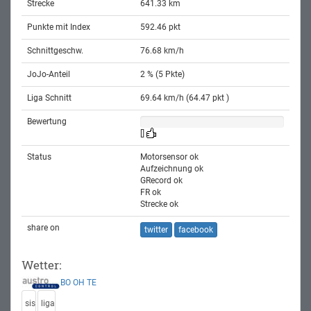
Strecke
641.33 km
Punkte mit Index
592.46 pkt
Schnittgeschw.
76.68 km/h
JoJo-Anteil
2 % (5 Pkte)
Liga Schnitt
69.64 km/h (64.47 pkt )
Bewertung
[]
Status
Motorsensor ok
Aufzeichnung ok
GRecord ok
FR ok
Strecke ok
share on
twitter
facebook
Wetter:
BO
OH
TE
sis
liga