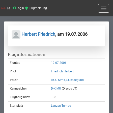
Login
Flugmeldung
Toggle
naviga
Herbert Friedrich
, am 19.07.2006
Fluginformationen
Flugtag
19.07.2006
Pilot
Friedrich Herbert
Verein
HGC-Stmk, St.Radegund
Kennzeichen
D-KIMU
(Discus bT)
Flugzeugindex
108
Startplatz
Lanzen Turnau