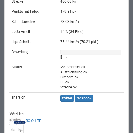
Strecke
480.08 km
Punkte mit Index
479.81 pkt
Schnittgeschw.
73.03 km/h
JoJo-Anteil
14 % (34 Pkte)
Liga Schnitt
75.44 km/h (70.21 pkt )
Bewertung
[]
Status
Motorsensor ok
Aufzeichnung ok
GRecord ok
FR ok
Strecke ok
share on
twitter
facebook
Wetter:
BO
OH
TE
sis
liga