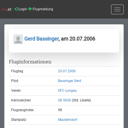
Login
Flugmeldung
Toggle
naviga
Gerd Bassinger
, am 20.07.2006
Fluginformationen
Flugtag
20.07.2006
Pilot
Bassinger Gerd
Verein
SFC Lungau
Kennzeichen
OE-5656
(Std. Libelle)
Flugzeugindex
98
Startplatz
Mauterndorf