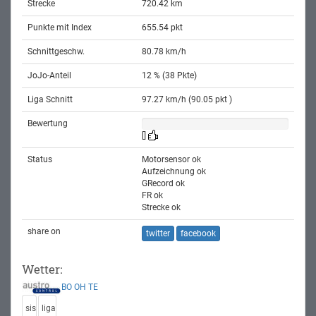
Strecke
720.42 km
Punkte mit Index
655.54 pkt
Schnittgeschw.
80.78 km/h
JoJo-Anteil
12 % (38 Pkte)
Liga Schnitt
97.27 km/h (90.05 pkt )
Bewertung
[]
Status
Motorsensor ok
Aufzeichnung ok
GRecord ok
FR ok
Strecke ok
share on
twitter
facebook
Wetter:
BO
OH
TE
sis
liga