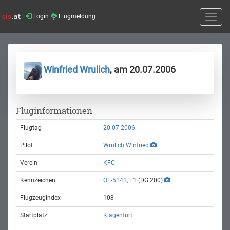
Login
Flugmeldung
Toggle
naviga
Winfried Wrulich
, am 20.07.2006
Fluginformationen
Flugtag
20.07.2006
Pilot
Wrulich Winfried
Verein
KFC
Kennzeichen
OE-5141, E1
(DG 200)
Flugzeugindex
108
Startplatz
Klagenfurt