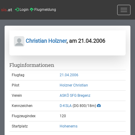
Login
Flugmeldung
Toggle
naviga
Christian Holzner
, am 21.04.2006
Fluginformationen
Flugtag
21.04.2006
Pilot
Holzner Christian
Verein
ASKÖ SFG Bregenz
Kennzeichen
D-KSLA
(DG 800/18m)
Flugzeugindex
120
Startplatz
Hohenems