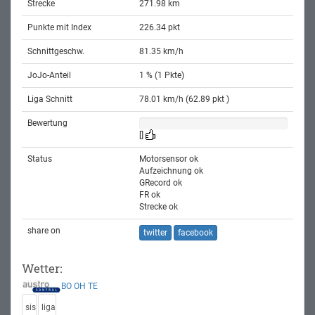
Strecke
271.98 km
Punkte mit Index
226.34 pkt
Schnittgeschw.
81.35 km/h
JoJo-Anteil
1 % (1 Pkte)
Liga Schnitt
78.01 km/h (62.89 pkt )
Bewertung
[]
Status
Motorsensor ok
Aufzeichnung ok
GRecord ok
FR ok
Strecke ok
share on
twitter
facebook
Wetter:
BO
OH
TE
sis
liga