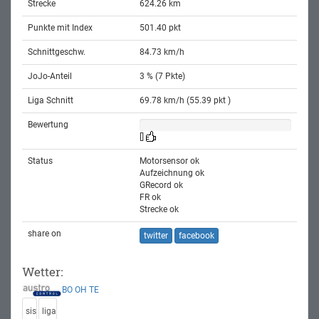
Strecke
624.26 km
Punkte mit Index
501.40 pkt
Schnittgeschw.
84.73 km/h
JoJo-Anteil
3 % (7 Pkte)
Liga Schnitt
69.78 km/h (55.39 pkt )
Bewertung
[]
Status
Motorsensor ok
Aufzeichnung ok
GRecord ok
FR ok
Strecke ok
share on
twitter
facebook
Wetter:
BO
OH
TE
sis
liga