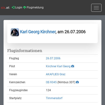
Login
Flugmeldung
Toggle
naviga
Karl Georg Kirchner
, am 26.07.2006
Fluginformationen
Flugtag
26.07.2006
Pilot
Kirchner Karl Georg
Verein
AKAFLIEG Graz
Kennzeichen
OE-9345
(Nimbus 3DT)
Flugzeugindex
124
Startplatz
Timmersdorf