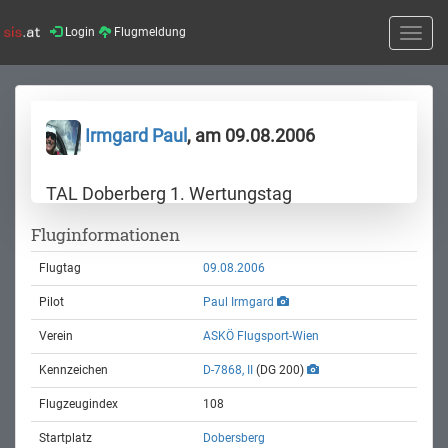
Login
Flugmeldung
Toggle
naviga
Irmgard Paul
, am 09.08.2006
TAL Doberberg 1. Wertungstag
Fluginformationen
Flugtag
09.08.2006
Pilot
Paul Irmgard
Verein
ASKÖ Flugsport-Wien
Kennzeichen
D-7868, II
(DG 200)
Flugzeugindex
108
Startplatz
Dobersberg