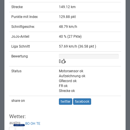
Strecke
149.12 km
Punkte mit Index
129.88 pkt
Schnittgeschw.
48.79 km/h
JoJo-Anteil
40 % (27 Pkte)
Liga Schnitt
57.69 km/h (36.58 pkt )
Bewertung
[]
Status
Motorsensor ok
Aufzeichnung ok
GRecord ok
FR ok
Strecke ok
share on
twitter
facebook
Wetter:
BO
OH
TE