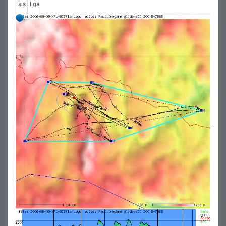
sis
liga