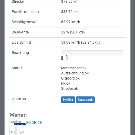
Strecke
378.55 km
Punkte mit Index
333.70 pkt
Schnittgeschw.
63.97 km/h
JoJo-Anteil
32 % (56 Pkte)
Liga Schnitt
59.08 km/h (52.34 pkt )
Bewertung
[]
Status
Motorsensor ok
Aufzeichnung ok
GRecord ok
FR ok
Strecke ok
share on
twitter
facebook
Wetter:
BO
OH
TE
sis
liga