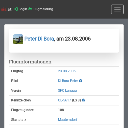
Login
Flugmeldung
Toggle
naviga
Peter Di Bora
, am 23.08.2006
Fluginformationen
Flugtag
23.08.2006
Pilot
Di Bora Peter
Verein
SFC Lungau
Kennzeichen
OE-5617
(LS 8)
Flugzeugindex
108
Startplatz
Mauterndorf