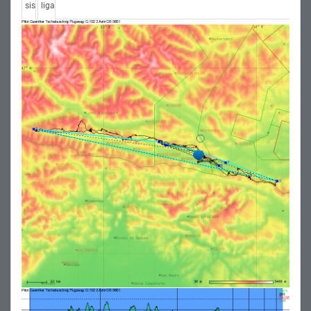
sis
liga