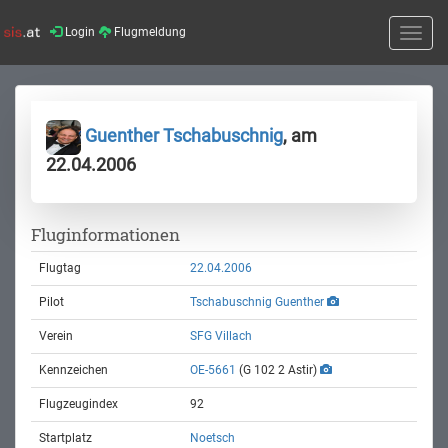
Login
Flugmeldung
Toggle
naviga
Guenther Tschabuschnig
, am
22.04.2006
Fluginformationen
Flugtag
22.04.2006
Pilot
Tschabuschnig Guenther
Verein
SFG Villach
Kennzeichen
OE-5661
(G 102 2 Astir)
Flugzeugindex
92
Startplatz
Noetsch