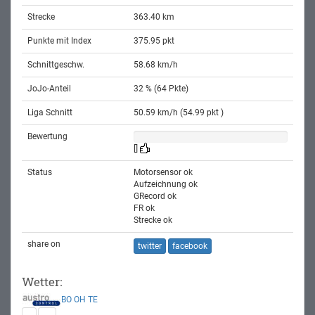
Strecke
363.40 km
Punkte mit Index
375.95 pkt
Schnittgeschw.
58.68 km/h
JoJo-Anteil
32 % (64 Pkte)
Liga Schnitt
50.59 km/h (54.99 pkt )
Bewertung
[]
Status
Motorsensor ok
Aufzeichnung ok
GRecord ok
FR ok
Strecke ok
share on
twitter
facebook
Wetter:
BO
OH
TE