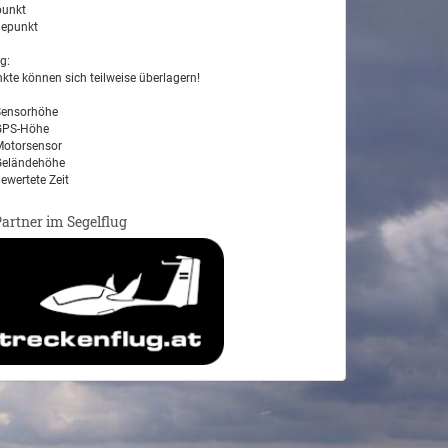
unkt
epunkt
g:
kte können sich teilweise überlagern!
ensorhöhe
PS-Höhe
otorsensor
eländehöhe
ewertete Zeit
Partner im Segelflug