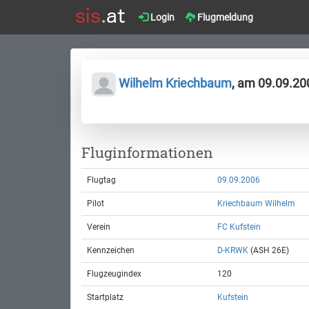
Login
Flugmeldung
Wilhelm Kriechbaum
, am 09.09.20
Fluginformationen
Flugtag
09.09.2006
Pilot
Kriechbaum Wilhelm
Verein
FC Kufstein
Kennzeichen
D-KRWK
(ASH 26E)
Flugzeugindex
120
Startplatz
Kufstein