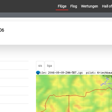
Flüge
Flog
Wertungen
Hall 
06
sis
liga