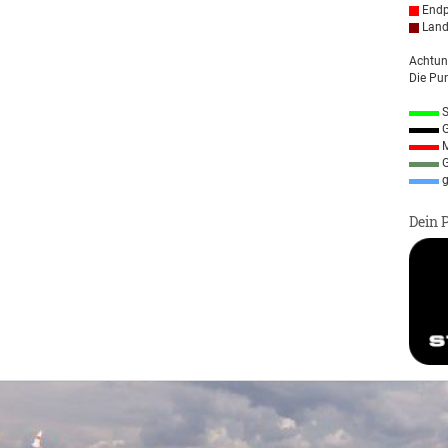
Endp
Land
Achtun
Die Pun
S
G
M
G
g
Dein 