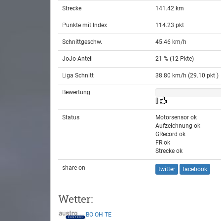
Strecke
141.42 km
Punkte mit Index
114.23 pkt
Schnittgeschw.
45.46 km/h
JoJo-Anteil
21 % (12 Pkte)
Liga Schnitt
38.80 km/h (29.10 pkt )
Bewertung
[]
Status
Motorsensor ok
Aufzeichnung ok
GRecord ok
FR ok
Strecke ok
share on
twitter
facebook
Wetter:
BO
OH
TE