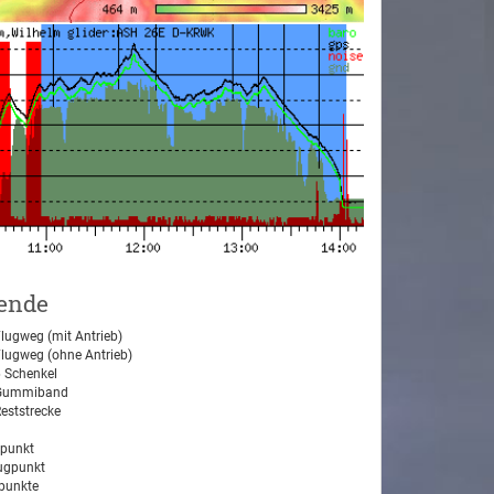
ende
lugweg (mit Antrieb)
lugweg (ohne Antrieb)
 Schenkel
ummiband
eststrecke
tpunkt
ugpunkt
unkte