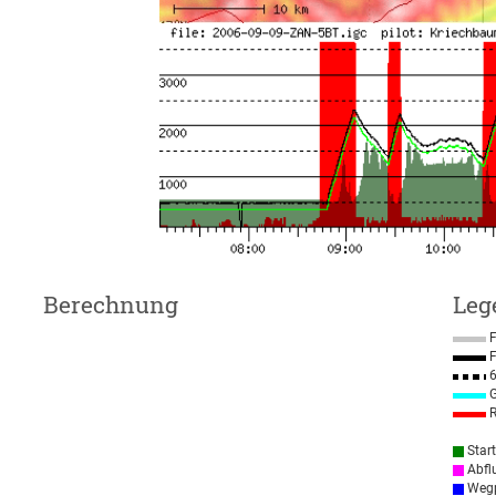
Berechnung
Leg
F
F
6
G
R
Star
Abfl
Wegp