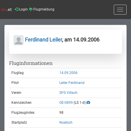
Login
Flugmeldung
Toggle
naviga
Ferdinand Leiler
, am 14.09.2006
Fluginformationen
Flugtag
14.09.2006
Pilot
Leiler Ferdinand
Verein
SFG Villach
Kennzeichen
OE-0899
(LS 1-d)
Flugzeugindex
98
Startplatz
Noetsch