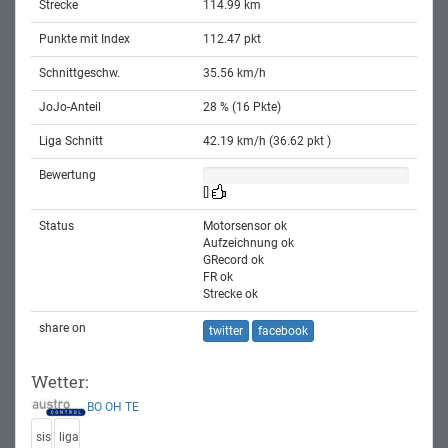
Strecke
114.99 km
Punkte mit Index
112.47 pkt
Schnittgeschw.
35.56 km/h
JoJo-Anteil
28 % (16 Pkte)
Liga Schnitt
42.19 km/h (36.62 pkt )
Bewertung
[]
Status
Motorsensor ok
Aufzeichnung ok
GRecord ok
FR ok
Strecke ok
share on
twitter
facebook
Wetter:
BO
OH
TE
sis
liga