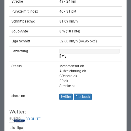
Strecke
497.24 km
Punkte mit Index
407.31 pkt
Schnittgeschw.
81.09 km/h
JoJo-Anteil
8 % (18 Pkte)
Liga Schnitt
52.60 km/h (44.95 pkt )
Bewertung
[]
Status
Motorsensor ok
Aufzeichnung ok
GRecord ok
FR ok
Strecke ok
share on
twitter
facebook
Wetter:
BO
OH
TE
sis
liga