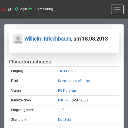
Login
Flugmeldung
Toggle
naviga
Wilhelm Kriechbaum
, am 18.08.2013
Fluginformationen
Flugtag
18.08.2013
Pilot
Kriechbaum Wilhelm
Verein
FC Kufstein
Kennzeichen
D-KRWK
(ASH 26E)
Flugzeugindex
117
Startplatz
Kufstein