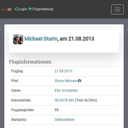
Login
Flugmeldung
Toggle
naviga
Michael Sturm
, am 21.08.2013
Fluginformationen
Flugtag
21.08.2013
Pilot
Sturm Michael
Verein
ESV Amstetten
Kennzeichen
OE-9478, MV
(Twin III/20m)
Flugzeugindex
99
Startplatz
Seitenstetten