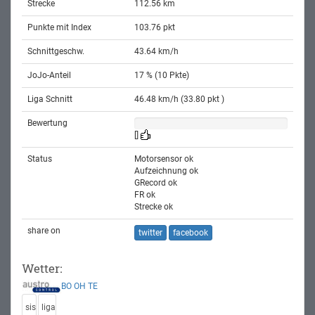
Strecke
112.56 km
Punkte mit Index
103.76 pkt
Schnittgeschw.
43.64 km/h
JoJo-Anteil
17 % (10 Pkte)
Liga Schnitt
46.48 km/h (33.80 pkt )
Bewertung
[]
Status
Motorsensor ok
Aufzeichnung ok
GRecord ok
FR ok
Strecke ok
share on
twitter
facebook
Wetter:
BO
OH
TE
sis
liga