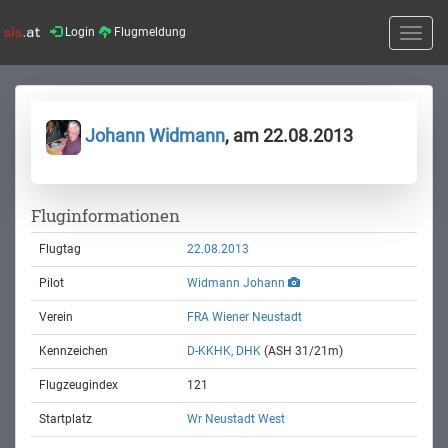
Login
Flugmeldung
Toggle
naviga
Johann Widmann
, am 22.08.2013
Fluginformationen
Flugtag
22.08.2013
Pilot
Widmann Johann
Verein
FRA Wiener Neustadt
Kennzeichen
D-KKHK, DHK
(ASH 31/21m)
Flugzeugindex
121
Startplatz
Wr Neustadt West