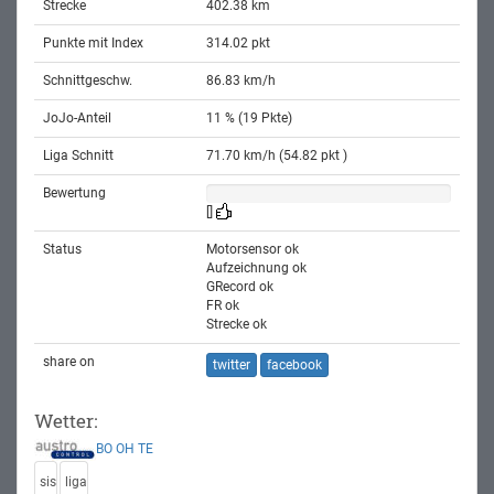
Strecke
402.38 km
Punkte mit Index
314.02 pkt
Schnittgeschw.
86.83 km/h
JoJo-Anteil
11 % (19 Pkte)
Liga Schnitt
71.70 km/h (54.82 pkt )
Bewertung
[]
Status
Motorsensor ok
Aufzeichnung ok
GRecord ok
FR ok
Strecke ok
share on
twitter
facebook
Wetter:
BO
OH
TE
sis
liga