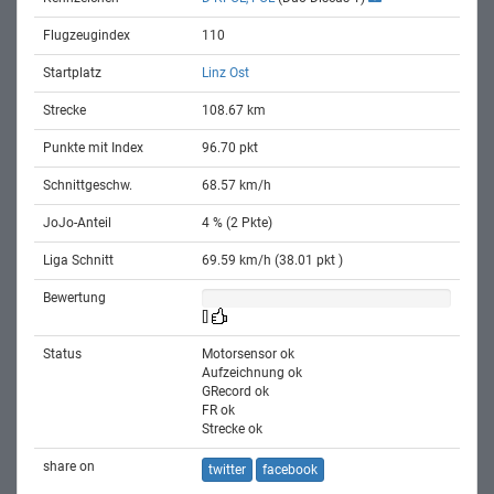
Flugzeugindex
110
Startplatz
Linz Ost
Strecke
108.67 km
Punkte mit Index
96.70 pkt
Schnittgeschw.
68.57 km/h
JoJo-Anteil
4 % (2 Pkte)
Liga Schnitt
69.59 km/h (38.01 pkt )
Bewertung
[]
Status
Motorsensor ok
Aufzeichnung ok
GRecord ok
FR ok
Strecke ok
share on
twitter
facebook