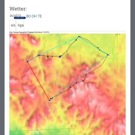
Wetter:
BO
OH
TE
sis
liga