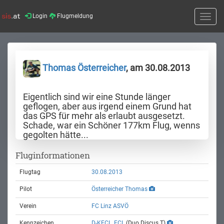
Login
Flugmeldung
Toggle
naviga
Thomas Österreicher
, am 30.08.2013
Eigentlich sind wir eine Stunde länger
geflogen, aber aus irgend einem Grund hat
das GPS für mehr als erlaubt ausgesetzt.
Schade, war ein Schöner 177km Flug, wenns
gegolten hätte...
Fluginformationen
Flugtag
30.08.2013
Pilot
Österreicher Thomas
Verein
FC Linz ASVÖ
Kennzeichen
D-KFCL, FCL
(Duo Discus T)