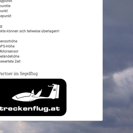
ugpunkt
unkte
unkt
epunkt
g:
kte können sich teilweise überlagern!
ensorhöhe
PS-Höhe
otorsensor
eländehöhe
ewertete Zeit
Partner im Segelflug