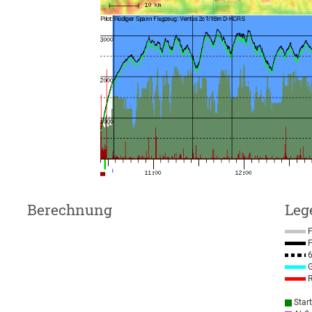
Berechnung
Leg
F
F
6
G
R
Star