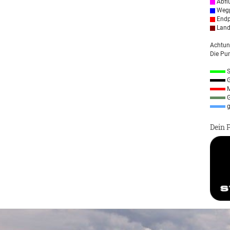
Abfl
Wegp
Endp
Land
Achtun
Die Pun
S
G
M
G
g
Dein 