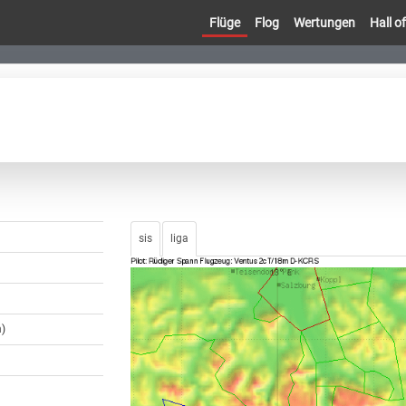
Flüge
Flog
Wertungen
Hall 
sis
liga
)