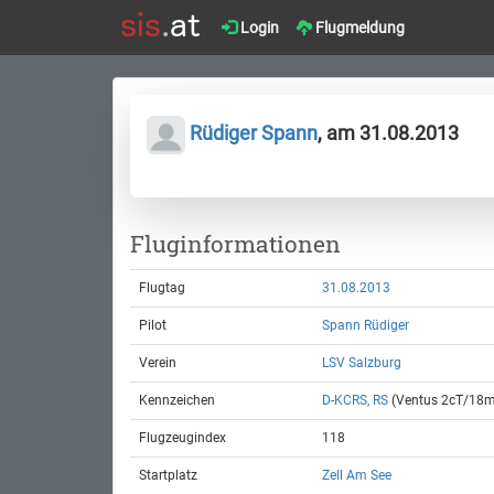
Login
Flugmeldung
Rüdiger Spann
, am 31.08.2013
Fluginformationen
Flugtag
31.08.2013
Pilot
Spann Rüdiger
Verein
LSV Salzburg
Kennzeichen
D-KCRS, RS
(Ventus 2cT/18m
Flugzeugindex
118
Startplatz
Zell Am See