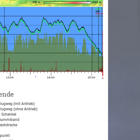
ende
lugweg (mit Antrieb)
lugweg (ohne Antrieb)
 Schenkel
ummiband
eststrecke
tpunkt