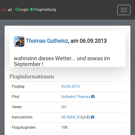
Login
Flugmeldung
Toggle
naviga
Thomas Gutheinz
, am 06.09.2013
wahnsinn dieses Wetter... und sowas im
September !
Fluginformationen
Flugtag
06.09.2013
Pilot
Gutheinz Thomas
Verein
ISV
Kennzeichen
OE-5664, IS
(LS 8)
Flugzeugindex
108