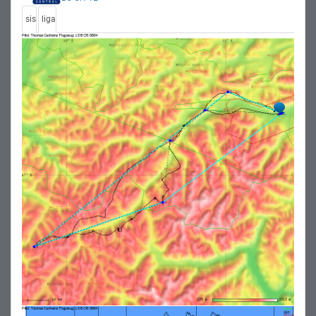
sis
liga