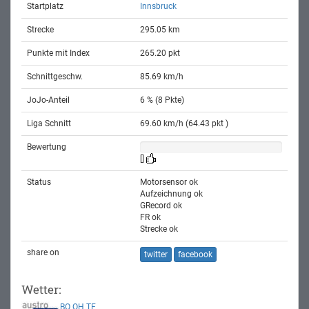
Startplatz
Innsbruck
Strecke
295.05 km
Punkte mit Index
265.20 pkt
Schnittgeschw.
85.69 km/h
JoJo-Anteil
6 % (8 Pkte)
Liga Schnitt
69.60 km/h (64.43 pkt )
Bewertung
[]
Status
Motorsensor ok
Aufzeichnung ok
GRecord ok
FR ok
Strecke ok
share on
twitter
facebook
Wetter:
BO
OH
TE