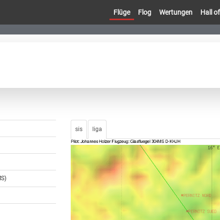
Flüge
Flog
Wertungen
Hall 
sis
liga
MS)