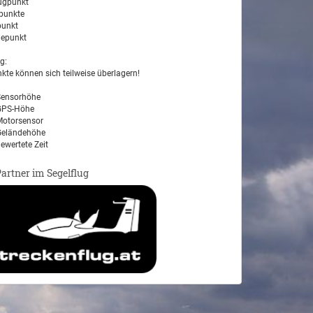
ugpunkt
unkte
unkt
epunkt
g:
kte können sich teilweise überlagern!
ensorhöhe
PS-Höhe
otorsensor
eländehöhe
ewertete Zeit
Partner im Segelflug