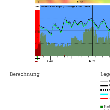
Berechnung
Leg
F
F
6
G
R
Star