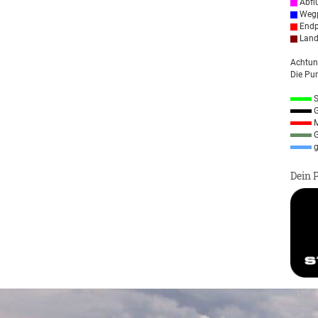
Abfl
Wegp
Endp
Land
Achtun
Die Pun
S
G
M
G
g
Dein 