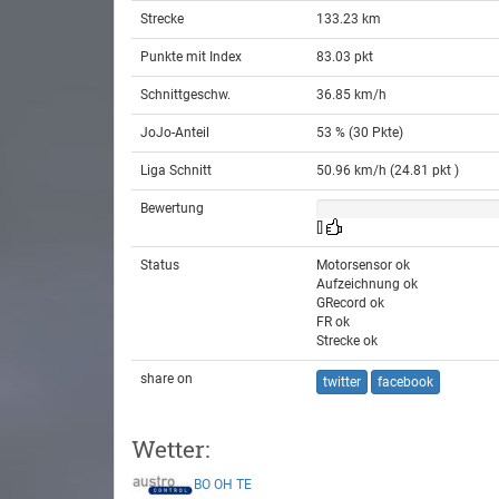
Strecke
133.23 km
Punkte mit Index
83.03 pkt
Schnittgeschw.
36.85 km/h
JoJo-Anteil
53 % (30 Pkte)
Liga Schnitt
50.96 km/h (24.81 pkt )
Bewertung
[]
Status
Motorsensor ok
Aufzeichnung ok
GRecord ok
FR ok
Strecke ok
share on
twitter
facebook
Wetter:
BO
OH
TE