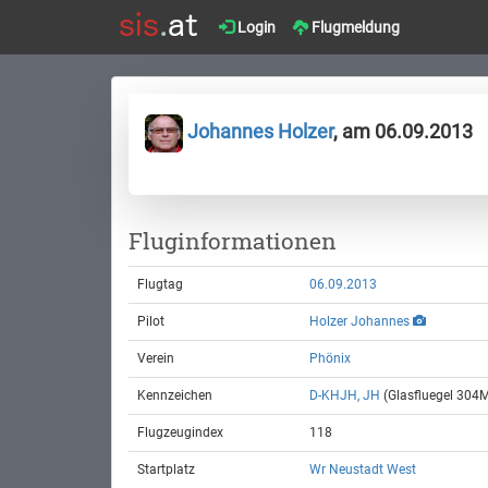
Login
Flugmeldung
Johannes Holzer
, am 06.09.2013
Fluginformationen
Flugtag
06.09.2013
Pilot
Holzer Johannes
Verein
Phönix
Kennzeichen
D-KHJH, JH
(Glasfluegel 304
Flugzeugindex
118
Startplatz
Wr Neustadt West