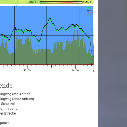
ende
lugweg (mit Antrieb)
lugweg (ohne Antrieb)
 Schenkel
ummiband
eststrecke
tpunkt