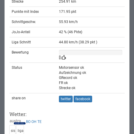
Strecke
254.91 km
Punkte mit Index
171.95 pkt
Schnittgeschw.
55.93 km/h
JoJo-Anteil
42 % (46 Pkte)
Liga Schnitt
44.80 km/h (38.29 pkt )
Bewertung
[]
Status
Motorsensor ok
Aufzeichnung ok
GRecord ok
FR ok
Strecke ok
share on
twitter
facebook
Wetter:
BO
OH
TE
sis
liga