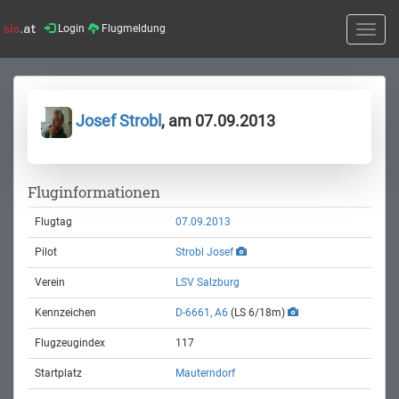
Login
Flugmeldung
Toggle
naviga
Josef Strobl
, am 07.09.2013
Fluginformationen
Flugtag
07.09.2013
Pilot
Strobl Josef
Verein
LSV Salzburg
Kennzeichen
D-6661, A6
(LS 6/18m)
Flugzeugindex
117
Startplatz
Mauterndorf