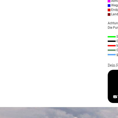
Abfl
Wegp
Endp
Land
Achtun
Die Pun
S
G
M
G
g
Dein 