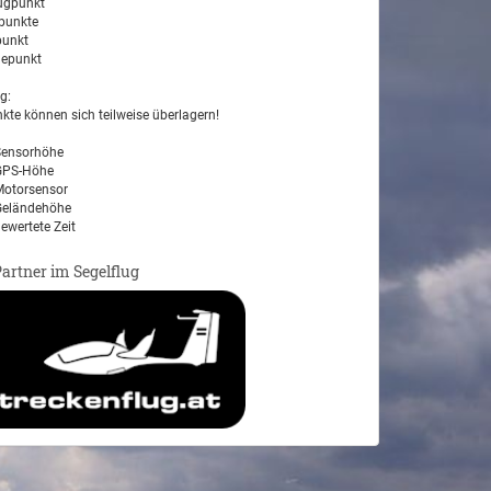
ugpunkt
unkte
unkt
epunkt
g:
kte können sich teilweise überlagern!
ensorhöhe
PS-Höhe
otorsensor
eländehöhe
ewertete Zeit
Partner im Segelflug