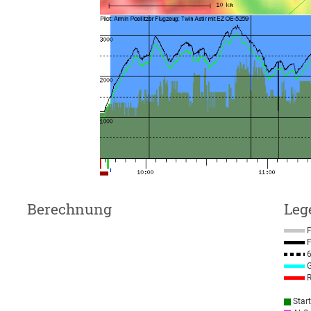
Berechnung
Leg
F
F
6
G
R
Star