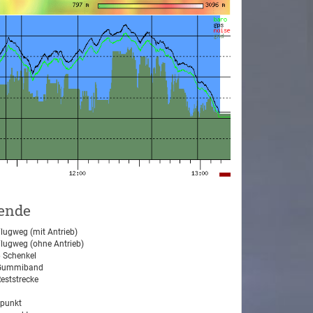
ende
lugweg (mit Antrieb)
lugweg (ohne Antrieb)
 Schenkel
ummiband
eststrecke
tpunkt