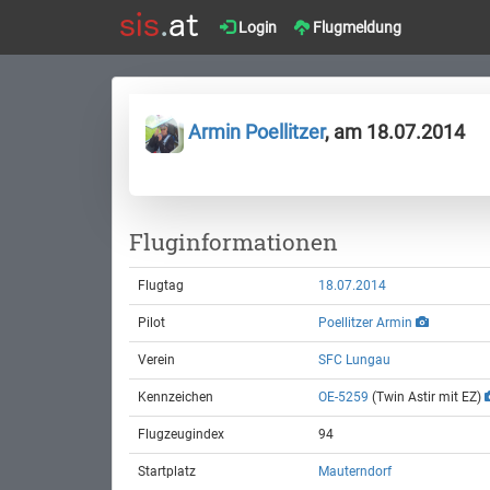
Login
Flugmeldung
Armin Poellitzer
, am 18.07.2014
Fluginformationen
Flugtag
18.07.2014
Pilot
Poellitzer Armin
Verein
SFC Lungau
Kennzeichen
OE-5259
(Twin Astir mit EZ)
Flugzeugindex
94
Startplatz
Mauterndorf