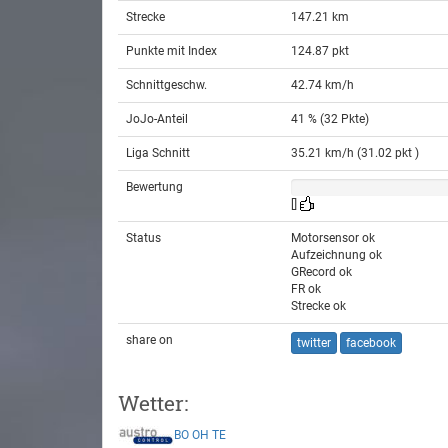
Strecke
147.21 km
Punkte mit Index
124.87 pkt
Schnittgeschw.
42.74 km/h
JoJo-Anteil
41 % (32 Pkte)
Liga Schnitt
35.21 km/h (31.02 pkt )
Bewertung
[]
Status
Motorsensor ok
Aufzeichnung ok
GRecord ok
FR ok
Strecke ok
share on
twitter
facebook
Wetter:
BO
OH
TE