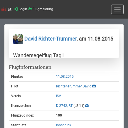
Login
Flugmeldung
Toggle
naviga
David Richter-Trummer
, am 11.08.2015
Wandersegelflug Tag1
Fluginformationen
Flugtag
11.08.2015
Pilot
Richter-Trummer David
Verein
ISV
Kennzeichen
D-2742, RT
(LS 1 f)
Flugzeugindex
100
Startplatz
Innsbruck