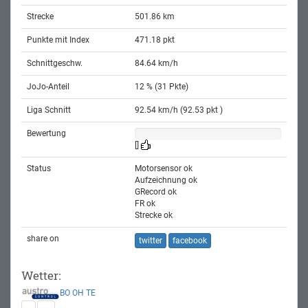
Strecke
501.86 km
Punkte mit Index
471.18 pkt
Schnittgeschw.
84.64 km/h
JoJo-Anteil
12 % (31 Pkte)
Liga Schnitt
92.54 km/h (92.53 pkt )
Bewertung
[]
Status
Motorsensor ok
Aufzeichnung ok
GRecord ok
FR ok
Strecke ok
share on
twitter
facebook
Wetter:
BO
OH
TE