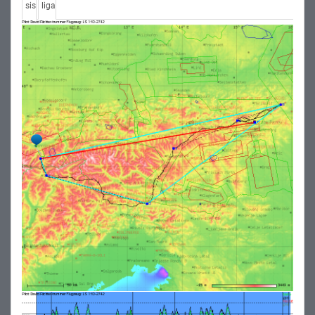
sis
liga