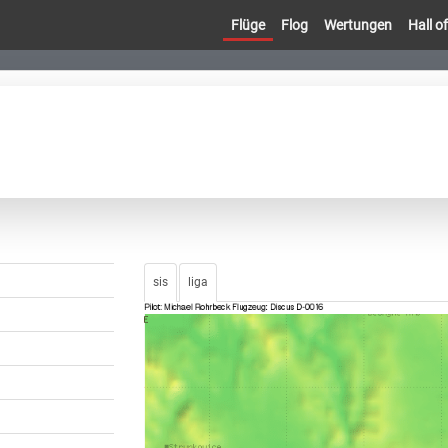
Flüge
Flog
Wertungen
Hall 
sis
liga