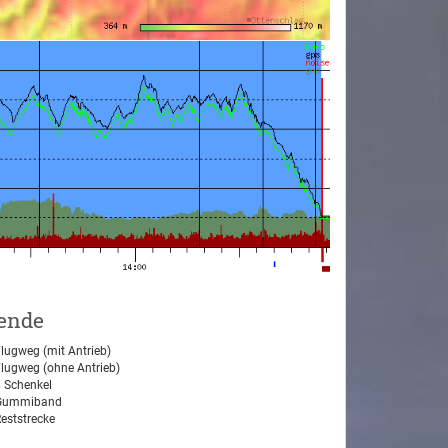
ende
lugweg (mit Antrieb)
lugweg (ohne Antrieb)
 Schenkel
ummiband
eststrecke