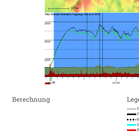
Berechnung
Leg
F
F
6
G
R