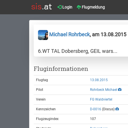
Login
Flugmeldung
Michael Rohrbeck
, am 13.08.2015
6.WT TAL Dobersberg, GEIL wars...
Fluginformationen
Flugtag
13.08.2015
Pilot
Rohrbeck Michael
Verein
FG Waldviertel
Kennzeichen
D-0016
(Discus)
Flugzeugindex
107