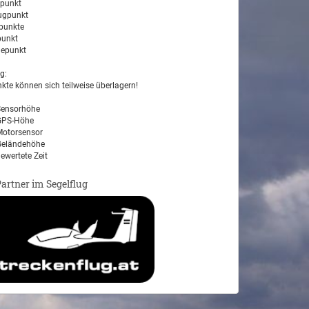
tpunkt
ugpunkt
unkte
unkt
epunkt
g:
kte können sich teilweise überlagern!
ensorhöhe
PS-Höhe
otorsensor
eländehöhe
ewertete Zeit
Partner im Segelflug