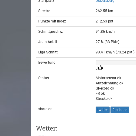
Startplatz
Dobersberg
Strecke
262.55 km
Punkte mit Index
212.53 pkt
Schnittgeschw.
91.86 km/h
JoJo-Anteil
27 % (33 Pkte)
Liga Schnitt
98.41 km/h (73.24 pkt )
Bewertung
[]
Status
Motorsensor ok
Aufzeichnung ok
GRecord ok
FR ok
Strecke ok
share on
twitter
facebook
Wetter: