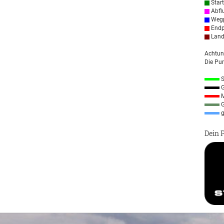
Star
Abfl
Wegp
Endp
Land
Achtun
Die Pun
S
G
M
G
g
Dein 