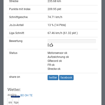
Strecke
235.68 km
Punkte mit Index
209.95 pkt
Schnittgeschw.
74.71 km/h
JoJo-Anteil
13 % (14 Pkte)
Liga Schnitt
67.46 km/h (61.32 pkt )
Bewertung
[]
Status
Motorsensor ok
Aufzeichnung ok
GRecord ok
FR ok
Strecke ok
share on
twitter
facebook
Wetter:
BO
OH
TE
sis
liga