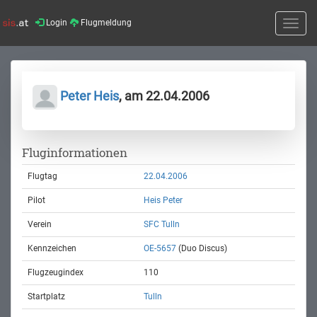
Login
Flugmeldung
Toggle
naviga
Peter Heis
, am 22.04.2006
Fluginformationen
Flugtag
22.04.2006
Pilot
Heis Peter
Verein
SFC Tulln
Kennzeichen
OE-5657
(Duo Discus)
Flugzeugindex
110
Startplatz
Tulln