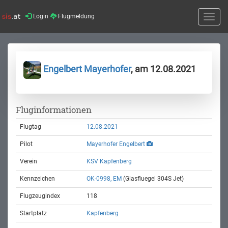
Login
Flugmeldung
Toggle
naviga
Engelbert Mayerhofer
, am 12.08.2021
Fluginformationen
Flugtag
12.08.2021
Pilot
Mayerhofer Engelbert
Verein
KSV Kapfenberg
Kennzeichen
OK-0998, EM
(Glasfluegel 304S Jet)
Flugzeugindex
118
Startplatz
Kapfenberg