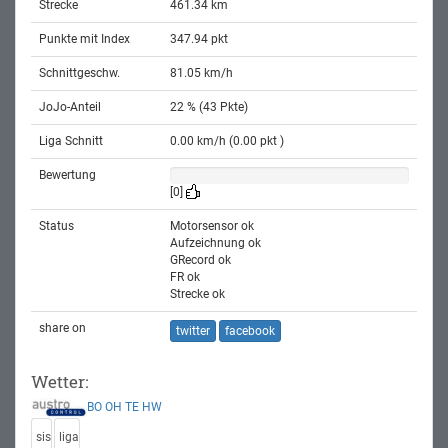
Strecke
461.34 km
Punkte mit Index
347.94 pkt
Schnittgeschw.
81.05 km/h
JoJo-Anteil
22 % (43 Pkte)
Liga Schnitt
0.00 km/h (0.00 pkt )
Bewertung
[0]
Status
Motorsensor ok
Aufzeichnung ok
GRecord ok
FR ok
Strecke ok
share on
twitter
facebook
Wetter:
BO
OH
TE
HW
sis
liga