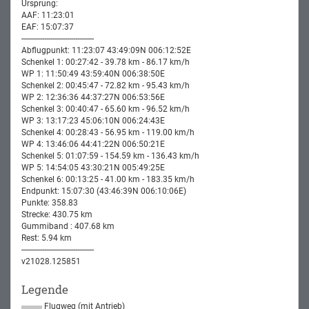
Ursprung:
AAF: 11:23:01
EAF: 15:07:37
-----------------------------------
Abflugpunkt: 11:23:07 43:49:09N 006:12:52E
Schenkel 1: 00:27:42 - 39.78 km - 86.17 km/h
WP 1: 11:50:49 43:59:40N 006:38:50E
Schenkel 2: 00:45:47 - 72.82 km - 95.43 km/h
WP 2: 12:36:36 44:37:27N 006:53:56E
Schenkel 3: 00:40:47 - 65.60 km - 96.52 km/h
WP 3: 13:17:23 45:06:10N 006:24:43E
Schenkel 4: 00:28:43 - 56.95 km - 119.00 km/h
WP 4: 13:46:06 44:41:22N 006:50:21E
Schenkel 5: 01:07:59 - 154.59 km - 136.43 km/h
WP 5: 14:54:05 43:30:21N 005:49:25E
Schenkel 6: 00:13:25 - 41.00 km - 183.35 km/h
Endpunkt: 15:07:30 (43:46:39N 006:10:06E)
Punkte: 358.83
Strecke: 430.75 km
Gummiband : 407.68 km
Rest: 5.94 km
-----------------------------------
v21028.125851
Legende
Flugweg (mit Antrieb)