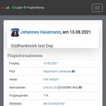
Login
Flugmeldung
Toggle
naviga
Johannes Hausmann
, am 13.08.2021
Südfrankreich last Day
Fluginformationen
Flugtag
13.08.2021
Pilot
Hausmann Johannes
Verein
FSV Nötsch
Kennzeichen
D-KIJO, JO
(DG 600M/18m)
Flugzeugindex
116
Startplatz
Ste Croix029 Gld