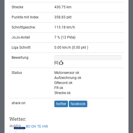
Strecke
430.75 km
Punkte mit Index
358.83 pkt
Schnittgeschw.
115.18 km/h
JoJo-Anteil
7 % (13 Pkte)
Liga Schnitt
0.00 km/h (0.00 pkt )
Bewertung
[0]
Status
Motorsensor ok
Aufzeichnung ok
GRecord ok
FR ok
Strecke ok
share on
twitter
facebook
Wetter:
BO
OH
TE
HW