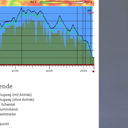
ende
lugweg (mit Antrieb)
lugweg (ohne Antrieb)
 Schenkel
ummiband
eststrecke
tpunkt