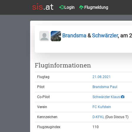
Login
Flugmeldung
Brandsma
&
Schwärzler
, am 
Fluginformationen
Flugtag
21.08.2021
Pilot
Brandsma Paul
Co-Pilot
Schwärzler Klaus
Verein
FC Kufstein
Kennzeichen
D-KFKL
(Duo Discus T)
Flugzeugindex
110