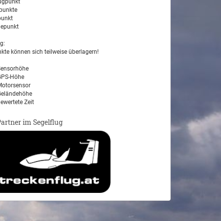
ugpunkt
unkte
unkt
epunkt
g:
kte können sich teilweise überlagern!
ensorhöhe
PS-Höhe
otorsensor
eländehöhe
ewertete Zeit
Partner im Segelflug