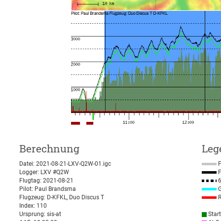
Berechnung
Leg
Datei: 2021-08-21-LXV-Q2W-01.igc
F
Logger: LXV #Q2W
F
Flugtag: 2021-08-21
6
Pilot: Paul Brandsma
G
Flugzeug: D-KFKL, Duo Discus T
R
Index: 110
Ursprung: sis-at
Star