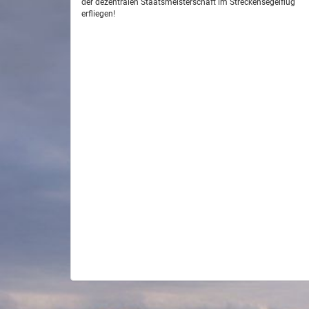
der dezentralen Staatsmeisterschaft im Streckensegelflug
erfliegen!