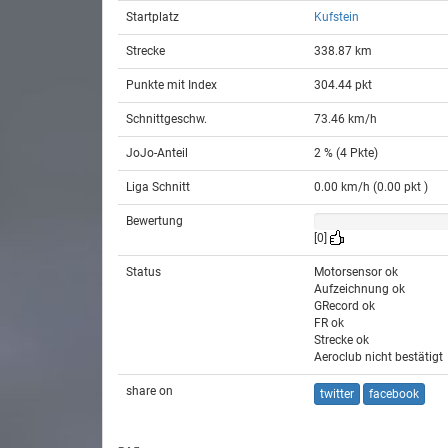
Startplatz
Kufstein
Strecke
338.87 km
Punkte mit Index
304.44 pkt
Schnittgeschw.
73.46 km/h
JoJo-Anteil
2 % (4 Pkte)
Liga Schnitt
0.00 km/h (0.00 pkt )
Bewertung
[0]
Status
Motorsensor ok
Aufzeichnung ok
GRecord ok
FR ok
Strecke ok
Aeroclub nicht bestätigt
share on
twitter
facebook