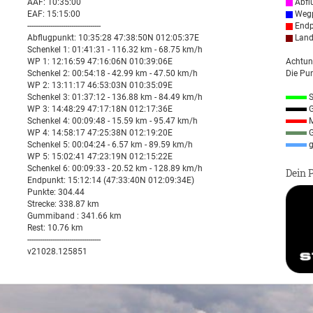
AAF: 10:35:00
Abfl
EAF: 15:15:00
Wegp
-----------------------------------
Endp
Abflugpunkt: 10:35:28 47:38:50N 012:05:37E
Land
Schenkel 1: 01:41:31 - 116.32 km - 68.75 km/h
WP 1: 12:16:59 47:16:06N 010:39:06E
Achtun
Schenkel 2: 00:54:18 - 42.99 km - 47.50 km/h
Die Pun
WP 2: 13:11:17 46:53:03N 010:35:09E
Schenkel 3: 01:37:12 - 136.88 km - 84.49 km/h
S
WP 3: 14:48:29 47:17:18N 012:17:36E
G
Schenkel 4: 00:09:48 - 15.59 km - 95.47 km/h
M
WP 4: 14:58:17 47:25:38N 012:19:20E
G
Schenkel 5: 00:04:24 - 6.57 km - 89.59 km/h
g
WP 5: 15:02:41 47:23:19N 012:15:22E
Schenkel 6: 00:09:33 - 20.52 km - 128.89 km/h
Dein 
Endpunkt: 15:12:14 (47:33:40N 012:09:34E)
Punkte: 304.44
Strecke: 338.87 km
Gummiband : 341.66 km
Rest: 10.76 km
-----------------------------------
v21028.125851