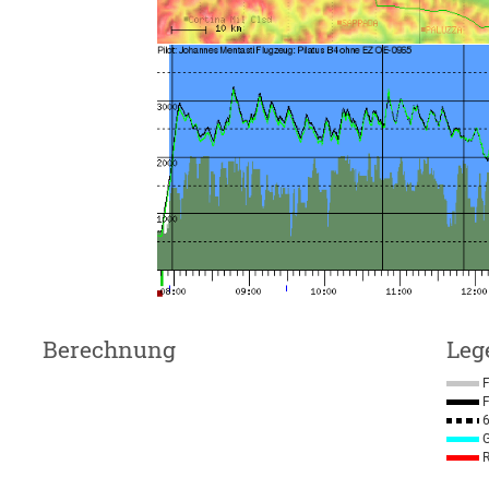
Berechnung
Leg
F
F
6
G
R