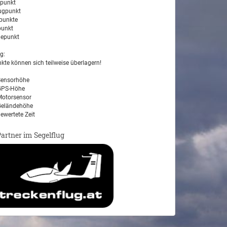
tpunkt
ugpunkt
unkte
unkt
epunkt
g:
kte können sich teilweise überlagern!
ensorhöhe
PS-Höhe
otorsensor
eländehöhe
ewertete Zeit
Partner im Segelflug