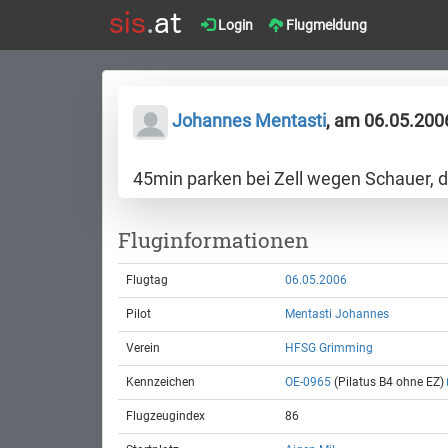
Login
Flugmeldung
Johannes Mentasti
, am 06.05.200
45min parken bei Zell wegen Schauer, 
Fluginformationen
Flugtag
06.05.2006
Pilot
Mentasti Johannes
Verein
HFSG Grimming
Kennzeichen
OE-0965
(Pilatus B4 ohne EZ)
Flugzeugindex
86