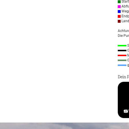
Star
Abfl
Wegp
Endp
Land
Achtun
Die Pun
S
G
M
G
g
Dein 