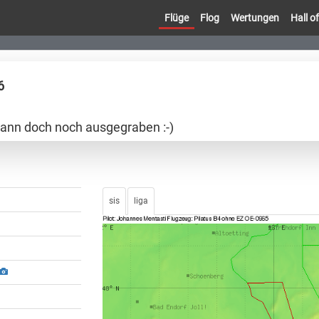
Flüge
Flog
Wertungen
Hall 
6
dann doch noch ausgegraben :-)
sis
liga