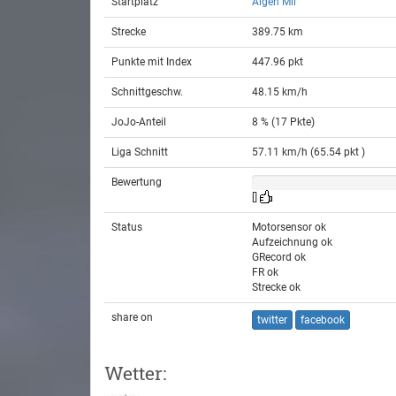
Startplatz
Aigen Mil
Strecke
389.75 km
Punkte mit Index
447.96 pkt
Schnittgeschw.
48.15 km/h
JoJo-Anteil
8 % (17 Pkte)
Liga Schnitt
57.11 km/h (65.54 pkt )
Bewertung
[]
Status
Motorsensor ok
Aufzeichnung ok
GRecord ok
FR ok
Strecke ok
share on
twitter
facebook
Wetter: