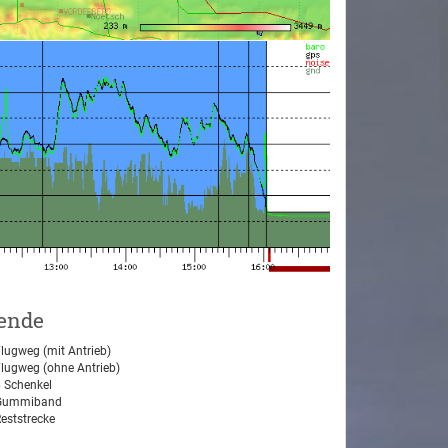
ende
lugweg (mit Antrieb)
lugweg (ohne Antrieb)
 Schenkel
ummiband
eststrecke