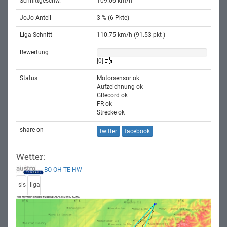
Schnittgeschw.
109.06 km/h
JoJo-Anteil
3 % (6 Pkte)
Liga Schnitt
110.75 km/h (91.53 pkt )
Bewertung
[0]
Status
Motorsensor ok
Aufzeichnung ok
GRecord ok
FR ok
Strecke ok
share on
twitter
facebook
Wetter:
BO
OH
TE
HW
sis
liga