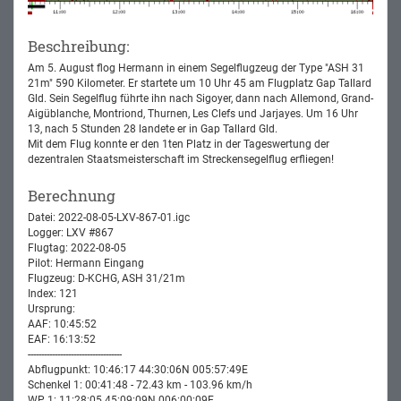
Beschreibung:
Am 5. August flog Hermann in einem Segelflugzeug der Type "ASH 31
21m" 590 Kilometer. Er startete um 10 Uhr 45 am Flugplatz Gap Tallard
Gld. Sein Segelflug führte ihn nach Sigoyer, dann nach Allemond, Grand-
Aigüblanche, Montriond, Thurnen, Les Clefs und Jarjayes. Um 16 Uhr
13, nach 5 Stunden 28 landete er in Gap Tallard Gld.
Mit dem Flug konnte er den 1ten Platz in der Tageswertung der
dezentralen Staatsmeisterschaft im Streckensegelflug erfliegen!
Berechnung
Datei: 2022-08-05-LXV-867-01.igc
Logger: LXV #867
Flugtag: 2022-08-05
Pilot: Hermann Eingang
Flugzeug: D-KCHG, ASH 31/21m
Index: 121
Ursprung:
AAF: 10:45:52
EAF: 16:13:52
-----------------------------------
Abflugpunkt: 10:46:17 44:30:06N 005:57:49E
Schenkel 1: 00:41:48 - 72.43 km - 103.96 km/h
WP 1: 11:28:05 45:09:09N 006:00:09E