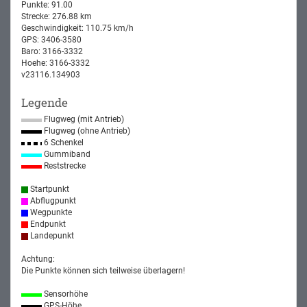
Punkte: 91.00
Strecke: 276.88 km
Geschwindigkeit: 110.75 km/h
GPS: 3406-3580
Baro: 3166-3332
Hoehe: 3166-3332
v23116.134903
Legende
Flugweg (mit Antrieb)
Flugweg (ohne Antrieb)
6 Schenkel
Gummiband
Reststrecke
Startpunkt
Abflugpunkt
Wegpunkte
Endpunkt
Landepunkt
Achtung:
Die Punkte können sich teilweise überlagern!
Sensorhöhe
GPS-Höhe