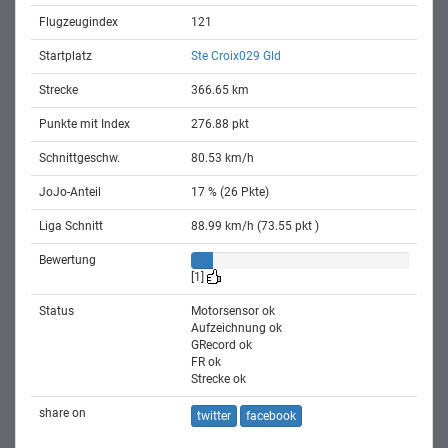
Flugzeugindex
121
Startplatz
Ste Croix029 Gld
Strecke
366.65 km
Punkte mit Index
276.88 pkt
Schnittgeschw.
80.53 km/h
JoJo-Anteil
17 % (26 Pkte)
Liga Schnitt
88.99 km/h (73.55 pkt )
Bewertung
[1]
Status
Motorsensor ok
Aufzeichnung ok
GRecord ok
FR ok
Strecke ok
share on
twitter
facebook