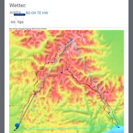
Wetter:
BO
OH
TE
HW
sis
liga