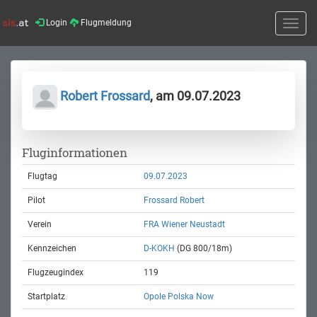
Login
Flugmeldung
Toggle
naviga
Robert Frossard
, am 09.07.2023
Fluginformationen
Flugtag
09.07.2023
Pilot
Frossard Robert
Verein
FRA Wiener Neustadt
Kennzeichen
D-KOKH
(DG 800/18m)
Flugzeugindex
119
Startplatz
Opole Polska Now