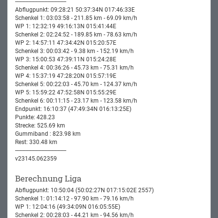
-----------------------------------
Abflugpunkt: 09:28:21 50:37:34N 017:46:33E
Schenkel 1: 03:03:58 - 211.85 km - 69.09 km/h
WP 1: 12:32:19 49:16:13N 015:41:44E
Schenkel 2: 02:24:52 - 189.85 km - 78.63 km/h
WP 2: 14:57:11 47:34:42N 015:20:57E
Schenkel 3: 00:03:42 - 9.38 km - 152.19 km/h
WP 3: 15:00:53 47:39:11N 015:24:28E
Schenkel 4: 00:36:26 - 45.73 km - 75.31 km/h
WP 4: 15:37:19 47:28:20N 015:57:19E
Schenkel 5: 00:22:03 - 45.70 km - 124.37 km/h
WP 5: 15:59:22 47:52:58N 015:55:29E
Schenkel 6: 00:11:15 - 23.17 km - 123.58 km/h
Endpunkt: 16:10:37 (47:49:34N 016:13:25E)
Punkte: 428.23
Strecke: 525.69 km
Gummiband : 823.98 km
Rest: 330.48 km
-----------------------------------
v23145.062359
Berechnung Liga
Abflugpunkt: 10:50:04 (50:02:27N 017:15:02E 2557)
Schenkel 1: 01:14:12 - 97.90 km - 79.16 km/h
WP 1: 12:04:16 (49:34:09N 016:05:55E)
Schenkel 2: 00:28:03 - 44.21 km - 94.56 km/h