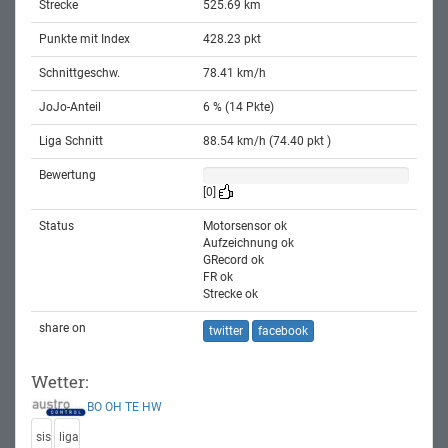
Strecke
525.69 km
Punkte mit Index
428.23 pkt
Schnittgeschw.
78.41 km/h
JoJo-Anteil
6 % (14 Pkte)
Liga Schnitt
88.54 km/h (74.40 pkt )
Bewertung
[0]
Status
Motorsensor ok
Aufzeichnung ok
GRecord ok
FR ok
Strecke ok
share on
twitter
facebook
Wetter:
BO
OH
TE
HW
sis
liga