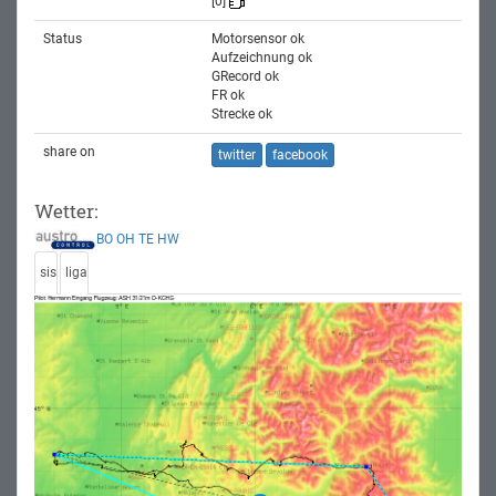
[0]
Status
Motorsensor ok
Aufzeichnung ok
GRecord ok
FR ok
Strecke ok
share on
twitter
facebook
Wetter:
BO
OH
TE
HW
sis
liga