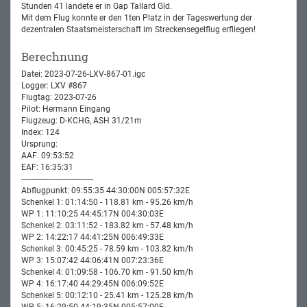
Stunden 41 landete er in Gap Tallard Gld.
Mit dem Flug konnte er den 1ten Platz in der Tageswertung der
dezentralen Staatsmeisterschaft im Streckensegelflug erfliegen!
Berechnung
Datei: 2023-07-26-LXV-867-01.igc
Logger: LXV #867
Flugtag: 2023-07-26
Pilot: Hermann Eingang
Flugzeug: D-KCHG, ASH 31/21m
Index: 124
Ursprung:
AAF: 09:53:52
EAF: 16:35:31
-----------------------------------
Abflugpunkt: 09:55:35 44:30:00N 005:57:32E
Schenkel 1: 01:14:50 - 118.81 km - 95.26 km/h
WP 1: 11:10:25 44:45:17N 004:30:03E
Schenkel 2: 03:11:52 - 183.82 km - 57.48 km/h
WP 2: 14:22:17 44:41:25N 006:49:33E
Schenkel 3: 00:45:25 - 78.59 km - 103.82 km/h
WP 3: 15:07:42 44:06:41N 007:23:36E
Schenkel 4: 01:09:58 - 106.70 km - 91.50 km/h
WP 4: 16:17:40 44:29:45N 006:09:52E
Schenkel 5: 00:12:10 - 25.41 km - 125.28 km/h
WP 5: 16:29:50 44:19:35N 005:57:00E