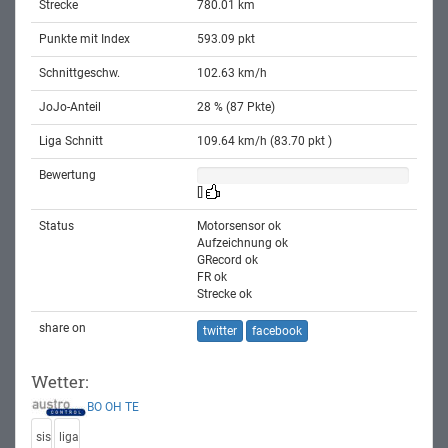
Strecke
780.01 km
Punkte mit Index
593.09 pkt
Schnittgeschw.
102.63 km/h
JoJo-Anteil
28 % (87 Pkte)
Liga Schnitt
109.64 km/h (83.70 pkt )
Bewertung
[]
Status
Motorsensor ok
Aufzeichnung ok
GRecord ok
FR ok
Strecke ok
share on
twitter
facebook
Wetter:
BO
OH
TE
sis
liga