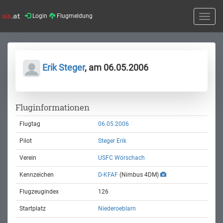
Login
Flugmeldung
Toggle
naviga
Erik Steger
, am 06.05.2006
Fluginformationen
Flugtag
06.05.2006
Pilot
Steger Erik
Verein
USFC Wörschach
Kennzeichen
D-KFAF
(Nimbus 4DM)
Flugzeugindex
126
Startplatz
Niederoeblarn