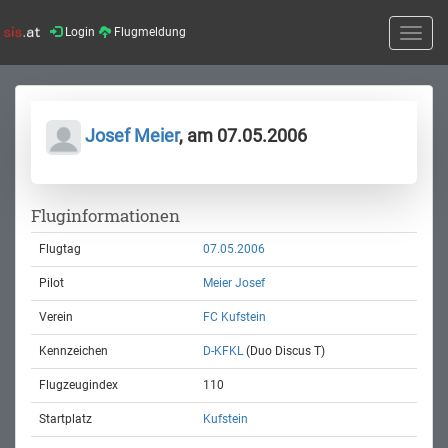
Login
Flugmeldung
Toggle
naviga
Josef Meier
, am 07.05.2006
Fluginformationen
Flugtag
07.05.2006
Pilot
Meier Josef
Verein
FC Kufstein
Kennzeichen
D-KFKL
(Duo Discus T)
Flugzeugindex
110
Startplatz
Kufstein