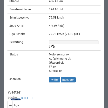
Strecke
436.41 km
Punkte mit Index
394.16 pkt
Schnittgeschw.
79.58 km/h
JoJo-Anteil
4 % (9 Pkte)
Liga Schnitt
79.78 km/h (71.90 pkt )
Bewertung
[]
Status
Motorsensor ok
Aufzeichnung ok
GRecord ok
FR ok
Strecke ok
share on
twitter
facebook
Wetter:
BO
OH
TE
sis
liga