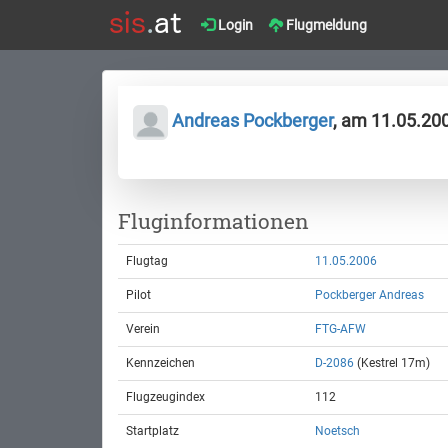
Login
Flugmeldung
Andreas Pockberger
, am 11.05.20
Fluginformationen
Flugtag
11.05.2006
Pilot
Pockberger Andreas
Verein
FTG-AFW
Kennzeichen
D-2086
(Kestrel 17m)
Flugzeugindex
112
Startplatz
Noetsch