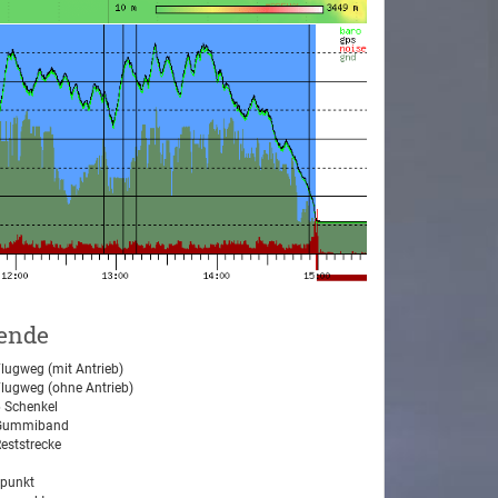
ende
lugweg (mit Antrieb)
lugweg (ohne Antrieb)
 Schenkel
ummiband
eststrecke
tpunkt