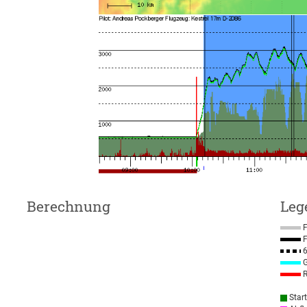
Berechnung
Leg
F
F
6
G
R
Star