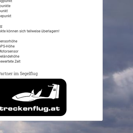
ugpunkt
unkte
unkt
epunkt
g:
kte können sich teilweise überlagern!
ensorhöhe
PS-Höhe
otorsensor
eländehöhe
ewertete Zeit
Partner im Segelflug