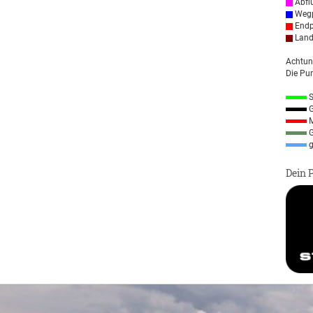
Abfl
Wegp
Endp
Land
Achtun
Die Pun
S
G
M
G
g
Dein 