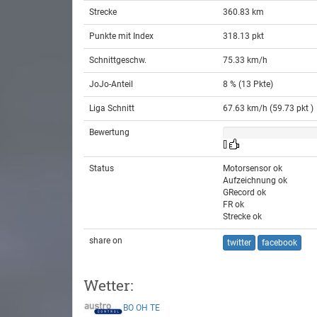
Strecke
360.83 km
Punkte mit Index
318.13 pkt
Schnittgeschw.
75.33 km/h
JoJo-Anteil
8 % (13 Pkte)
Liga Schnitt
67.63 km/h (59.73 pkt )
Bewertung
[]
Status
Motorsensor ok
Aufzeichnung ok
GRecord ok
FR ok
Strecke ok
share on
twitter
facebook
Wetter:
BO
OH
TE