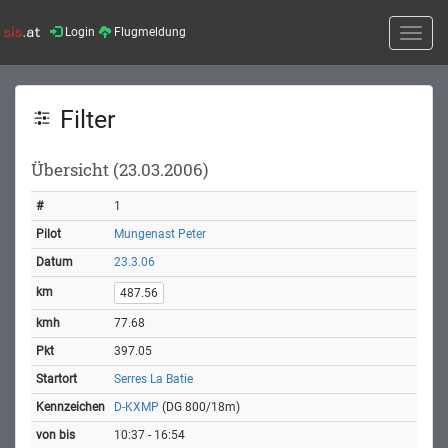
Login
Flugmeldung
Toggle
naviga
Filter
Übersicht (23.03.2006)
1
Mungenast Peter
23.3.06
487.56
77.68
397.05
Serres La Batie
D-KXMP
(DG 800/18m)
10:37 - 16:54