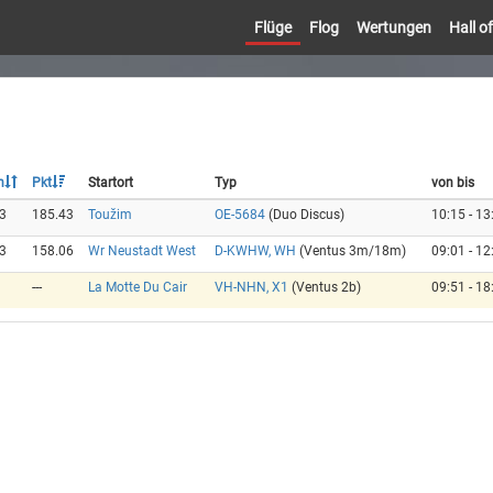
Flüge
Flog
Wertungen
Hall 
h
Pkt
Startort
Typ
von bis
3
185.43
Toužim
OE-5684
(Duo Discus)
10:15 - 13
3
158.06
Wr Neustadt West
D-KWHW, WH
(Ventus 3m/18m)
09:01 - 12
---
La Motte Du Cair
VH-NHN, X1
(Ventus 2b)
09:51 - 18