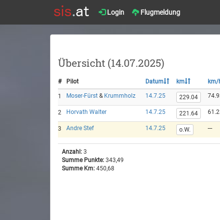
Login
Flugmeldung
Übersicht (14.07.2025)
#
Pilot
Datum
km
km/
Moser-Fürst
&
Krummholz
14.7.25
74.9
1
229.04
Horvath Walter
14.7.25
61.2
2
221.64
Andre Stef
14.7.25
---
3
o.W.
Anzahl:
3
Summe Punkte:
343,49
Summe Km:
450,68