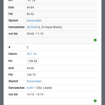
67.26
44.84
82.02
Scharnstein
OE-5508
(L 23 Super Blanik)
09:40 - 11:10
2
28.7.18
189.48
45.66
146.79
Scharnstein
D-0911
(Std. Libelle)
10:10 - 14:19