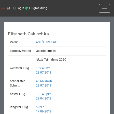
Login
Flugmeldung
Toggle
naviga
Elisabeth Galuschka
Verein
ASKÖ FSV Linz
Landesverband
Oberösterreich
letzte Teilnahme 2020
weitester Flug
189.48 km
28.07.2018
schnellster
45.66 km/h
Schnitt
28.07.2018
bester Flug
195.43 pkt
29.04.2018
längster Flug
5:39 h
17.06.2018