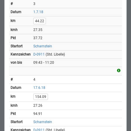
3
1.7.18
44.22
27.35
37.72
Scharnstein
D-0911
(Std. Libelle)
09:43 - 11:20
4
17.6.18
154.09
27.26
94.91
Scharnstein
D-0911
(Std. Libelle)