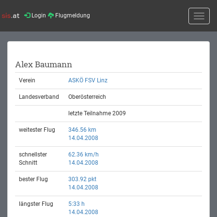
Login
Flugmeldung
Toggle
naviga
Alex Baumann
Verein
ASKÖ FSV Linz
Landesverband
Oberösterreich
letzte Teilnahme 2009
weitester Flug
346.56 km
14.04.2008
schnellster
62.36 km/h
Schnitt
14.04.2008
bester Flug
303.92 pkt
14.04.2008
längster Flug
5:33 h
14.04.2008