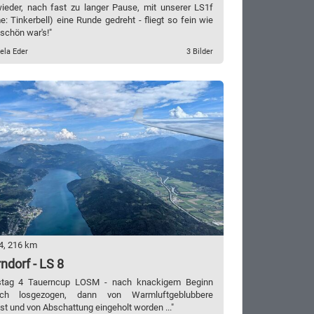
wieder, nach fast zu langer Pause, mit unserer LS1f
: Tinkerbell) eine Runde gedreht - fliegt so fein wie
 schön war's!"
ela Eder
3 Bilder
4, 216 km
ndorf - LS 8
stag 4 Tauerncup LOSM - nach knackigem Beginn
isch losgezogen, dann von Warmluftgeblubbere
t und von Abschattung eingeholt worden ..."