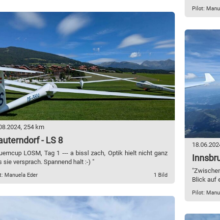
Pilot: Manu
08.2024, 254 km
uterndorf - LS 8
18.06.202
uerncup LOSM, Tag 1 --- a bissl zach, Optik hielt nicht ganz
Innsbru
 sie versprach. Spannend halt :-) "
"Zwischen
t: Manuela Eder
1 Bild
Blick auf 
Pilot: Manu