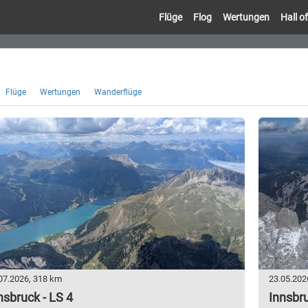
Flüge
Flog
Wertungen
Hall 
Flüge
Wertungen
Wanderflüge
07.2026, 318 km
23.05.202
nsbruck - LS 4
Innsbru