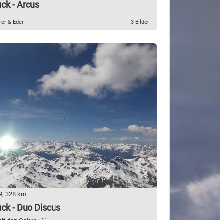
ck - Arcus
rer & Eder
3 Bilder
9, 328 km
ck - Duo Discus