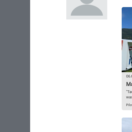
06.
Ma
"Ta
was
Pilo