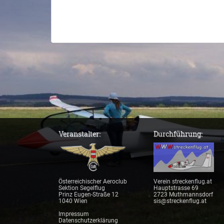
Veranstalter:
Durchführung:
Österreichischer Aeroclub
Verein streckenflug.at
Sektion Segelflug
Hauptstrasse 69
Prinz Eugen-Straße 12
2723 Muthmannsdorf
1040 Wien
sis@streckenflug.at
Impressum
Datenschutzerklärung