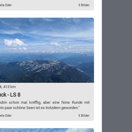
ela Eder
3 Bilder
4, 413 km
ck - LS 8
drin schon mal knifflig, aber eine feine Runde mit
ein paar schöne Seen ist es trotzdem geworden."
ela Eder
5 Bilder