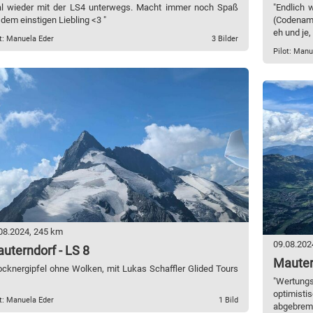
l wieder mit der LS4 unterwegs. Macht immer noch Spaß
"Endlich 
 dem einstigen Liebling <3 "
(Codename
eh und je,
t: Manuela Eder
3 Bilder
Pilot: Manu
08.2024, 245 km
09.08.202
uterndorf - LS 8
Mauter
ocknergipfel ohne Wolken, mit Lukas Schaffler Glided Tours
"Wertung
optimist
t: Manuela Eder
1 Bild
abgebrems