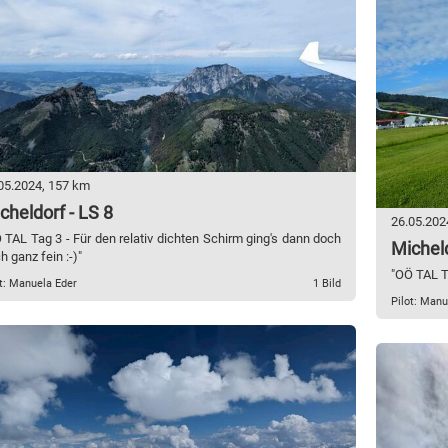
05.2024, 157 km
cheldorf - LS 8
26.05.202
 TAL Tag 3 - Für den relativ dichten Schirm ging's dann doch
Micheld
h ganz fein :-)"
"OÖ TAL Ta
t: Manuela Eder
1 Bild
Pilot: Manu