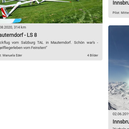
Innsbru
Pilot: Mitte
08.2020, 314 km
uterndorf - LS 8
ckflug vom Salzburg TAL in Mauterndorf. Schön war's -
elfliegerleben vom Feinsten!"
t: Manuela Eder
4 Bilder
02.06.201
Innsbru