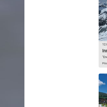
12.
In
"En
Pilo