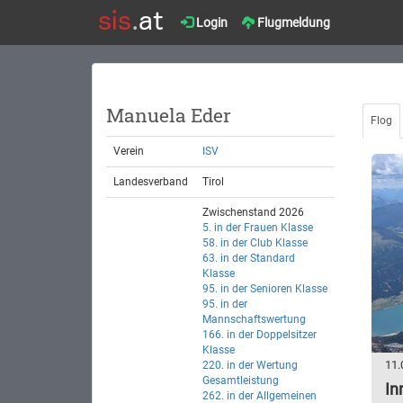
Login
Flugmeldung
Manuela Eder
Flog
Verein
ISV
Landesverband
Tirol
Zwischenstand 2026
5. in der Frauen Klasse
58. in der Club Klasse
63. in der Standard
Klasse
95. in der Senioren Klasse
95. in der
Mannschaftswertung
166. in der Doppelsitzer
Klasse
11.
220. in der Wertung
Gesamtleistung
In
262. in der Allgemeinen