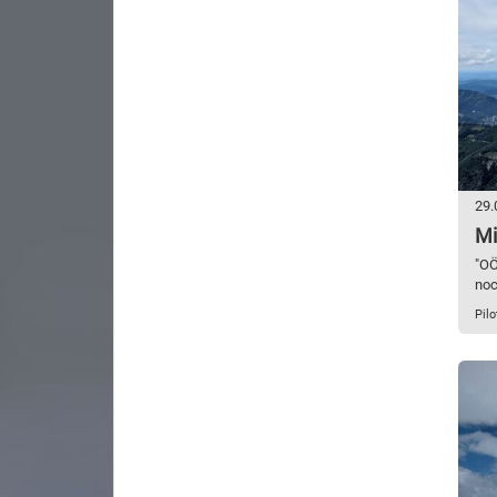
29.
Mi
"OÖ
noc
Pilo