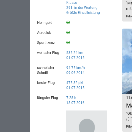
Klasse
"Ma
291. in der Wertung
mit
Größte Einzelleistung
Pilo
Nenngeld
Aeroclub
Sportlizenz
weitester Flug
535.24 km
01.07.2015
schnellster
94.75 km/h
Schnitt
09.06.2014
bester Flug
475.82 pkt
01.07.2015
11.
längster Flug
7:28 h
18.07.2016
Ma
"Gl
;-) "
Pilo