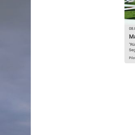
08.
Ma
"Rü
Seg
Pilo