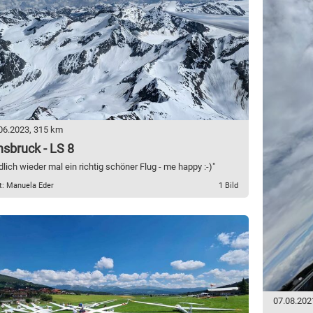
06.2023, 315 km
nsbruck - LS 8
dlich wieder mal ein richtig schöner Flug - me happy :-)"
t: Manuela Eder
1 Bild
07.08.202