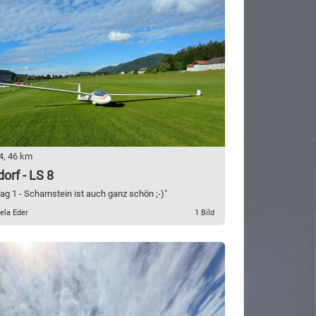
4, 46 km
orf - LS 8
g 1 - Scharnstein ist auch ganz schön ;-)"
ela Eder
1 Bild