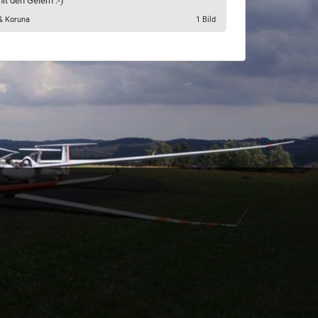
it den Geiern :-)"
 & Koruna
1 Bild