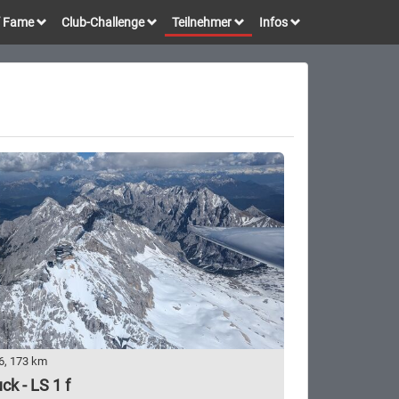
of Fame
Club-Challenge
Teilnehmer
Infos
6, 173 km
ck - LS 1 f