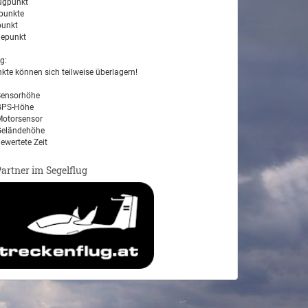
ugpunkt
unkte
unkt
epunkt
g:
kte können sich teilweise überlagern!
ensorhöhe
PS-Höhe
otorsensor
eländehöhe
ewertete Zeit
Partner im Segelflug