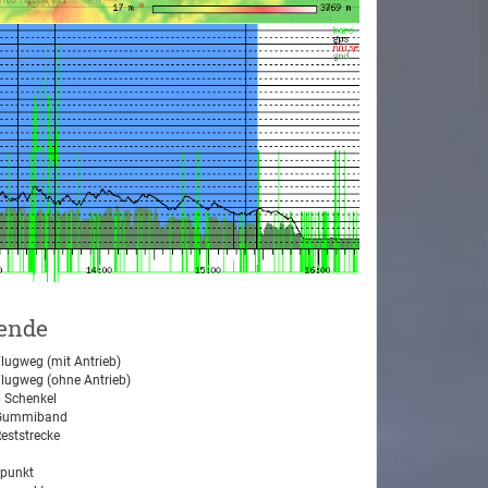
ende
lugweg (mit Antrieb)
lugweg (ohne Antrieb)
 Schenkel
ummiband
eststrecke
tpunkt