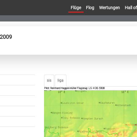
Flüge
Flog
Wertungen
Hall 
.2009
sis
liga