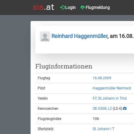
Login
Flugmeldung
Reinhard Haggenmüller
, am 16.08
Fluginformationen
Flugtag
16.08.2009
Pilot
Haggenmüller Reinhard
Verein
FC St.Johann in Tirol
Kennzeichen
OE-5308, L2
(LS 4)
Flugzeugindex
106
Startplatz
St Johann i T