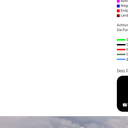
Abfl
Wegp
Endp
Land
Achtun
Die Pun
S
G
M
G
g
Dein 