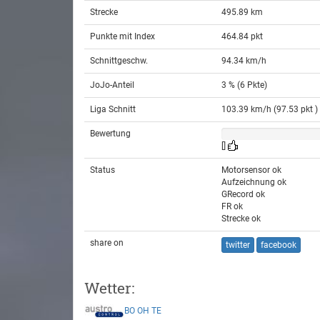
Strecke
495.89 km
Punkte mit Index
464.84 pkt
Schnittgeschw.
94.34 km/h
JoJo-Anteil
3 % (6 Pkte)
Liga Schnitt
103.39 km/h (97.53 pkt )
Bewertung
[]
Status
Motorsensor ok
Aufzeichnung ok
GRecord ok
FR ok
Strecke ok
share on
twitter
facebook
Wetter:
BO
OH
TE