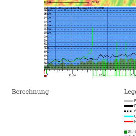
Berechnung
Leg
F
F
6
G
R
Star