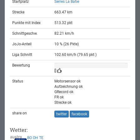
Startplatz
Serres La Batie
Strecke
663.47 km
Punkte mit Index
513.32 pkt
Schnittgeschw.
82.21 km/h
JoJo-Anteil
10 % (26 Pkte)
Liga Schnitt
102.60 km/h (79.65 pkt )
Bewertung
[]
Status
Motorsensor ok
Aufzeichnung ok
GRecord ok
FR ok
Strecke ok
share on
twitter
facebook
Wetter:
BO
OH
TE