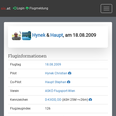
Login
Flugmeldung
Toggle
naviga
Hynek
&
Haupt
, am 18.08.2009
Fluginformationen
Flugtag
18.08.2009
Pilot
Hynek Christian
Co-Pilot
Haupt Stephan
Verein
ASKÖ Flugsport-Wien
Kennzeichen
D-KXDD, DD
(ASH 25M >=26m)
Flugzeugindex
126