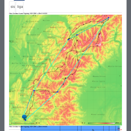
sis
liga